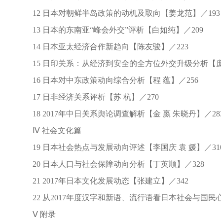
12 日本对朝鲜半岛政策的动机及取向【姜龙范】／193
13 日本的东南亚“峰会外交”评析【白如纯】／209
14 日本亚太经济合作新趋向【陈友骏】／223
15 日印关系：从经济到安全的全方位外交升级分析【庞
16 日本对中东政策动向综合分析【程 蕴】／256
17 日非经济关系评析【苏 杭】／270
18 2017年中日关系舆论调查解析【金 嬴 朱晓丹】／28
Ⅳ 社会文化篇
19 日本社会热点与发展动向评述【李国庆 袁 媛】／31
20 日本人口与社会保障动向分析【丁英顺】／328
21 2017年日本文化发展动态【张建立】／342
22 从2017年度汉字和新语、流行语看日本社会与国民心
Ⅴ 附录