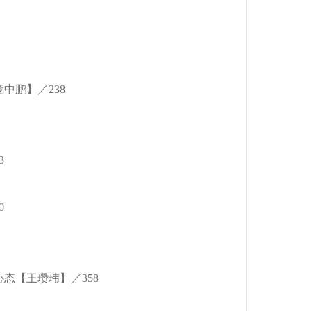
中鹏】／238
3
0
态【王瓒玮】／358