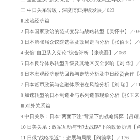
三 中日关系转暖，深度博弈持续发展／023
Ⅱ 政治经济篇
2 日本国家政治的范式变异与战略转型【吴怀中】／03
3 日本第48届众议院选举及政局走向分析【张伯玉】／0
4 安倍“自卫队入宪论”综合评析【张晓磊】／069
5 日本反导体系转型升级及其地区安全影响【刘 华】／0
6 日本宏观经济形势回顾与走势分析及中日经贸合作【徐 
7 日本货币政策与金融体系潜在风险分析【刘 瑞】／11
8 加速转型的日本制造业与系列造假现象分析【张玉来】
Ⅲ 对外关系篇
9 中日关系：日本“两面下注”背景下的战略博弈【吕耀东
10 日美关系：政军互动与“印太战略”下的政策协调【卢 
11 日俄“战略接近”：进展与局限【阎德学】／176