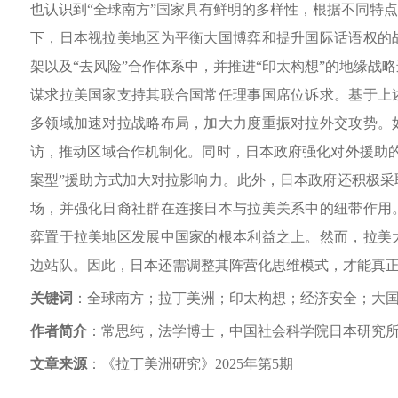
也认识到“全球南方”国家具有鲜明的多样性，根据不同特点
下，日本视拉美地区为平衡大国博弈和提升国际话语权的
架以及“去风险”合作体系中，并推进“印太构想”的地缘战
谋求拉美国家支持其联合国常任理事国席位诉求。基于上
多领域加速对拉战略布局，加大力度重振对拉外交攻势。
访，推动区域合作机制化。同时，日本政府强化对外援助的
案型”援助方式加大对拉影响力。此外，日本政府还积极采
场，并强化日裔社群在连接日本与拉美关系中的纽带作用
弈置于拉美地区发展中国家的根本利益之上。然而，拉美
边站队。因此，日本还需调整其阵营化思维模式，才能真
关键词
：全球南方；拉丁美洲；印太构想；经济安全；大
作者简介
：常思纯，
法学博士，
中国社会科学院日本研究
文章来源
：《拉丁美洲研究》2025年第5期